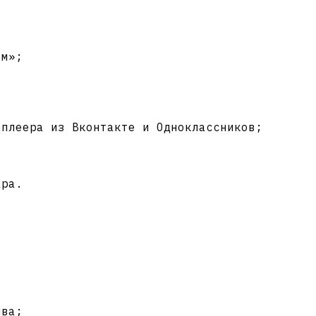
ом»;
оплеера из Вконтакте и Одноклассников;
ара.
ива;