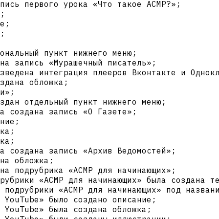
апись первого урока «Что такое АСМР?»;
;
е;
;
ональный пункт нижнего меню;
на запись «Мурашечный писатель»;
зведена интеграция плееров Вконтакте и Однок
здана обложка;
и»;
здан отдельный пункт нижнего меню;
а создана запись «О Газете»;
ние;
ка;
ка;
а создана запись «Архив Ведомостей»;
на обложка;
на подрубрика «АСМР для начинающих»;
рубрики «АСМР для начинающих» была создана т
 подрубрики «АСМР для начинающих» под назван
 YouTube» было создано описание;
 YouTube» была создана обложка;
 YouTube» были созданы иллюстрации;