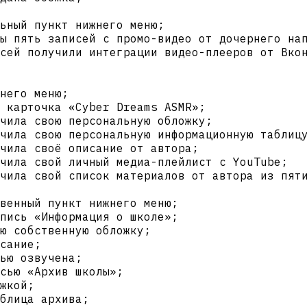
ьный пункт нижнего меню;
ы пять записей с промо-видео от дочернего на
сей получили интеграции видео-плееров от Вко
него меню;
 карточка «Cyber Dreams ASMR»;
чила свою персональную обложку;
чила свою персональную информационную таблиц
чила своё описание от автора;
чила свой личный медиа-плейлист с YouTube;
чила свой список материалов от автора из пят
венный пункт нижнего меню;
пись «Информация о школе»;
ю собственную обложку;
сание;
ью озвучена;
сью «Архив школы»;
жкой;
блица архива;