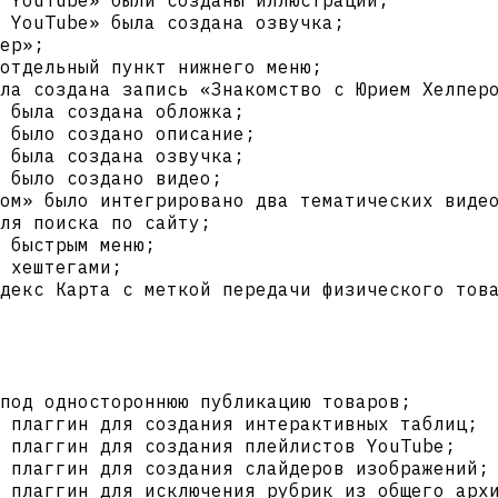
 YouTube» была создана озвучка;
ер»;
отдельный пункт нижнего меню;
ла создана запись «Знакомство с Юрием Хелпер
 была создана обложка;
 было создано описание;
 была создана озвучка;
 было создано видео;
ом» было интегрировано два тематических виде
ля поиска по сайту;
 быстрым меню;
 хештегами;
декс Карта с меткой передачи физического тов
 под одностороннюю публикацию товаров;
 плаггин для создания интерактивных таблиц;
 плаггин для создания плейлистов YouTube;
 плаггин для создания слайдеров изображений;
 плаггин для исключения рубрик из общего арх