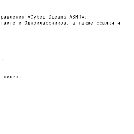
правления «Cyber Dreams ASMR»;
нтакте и Одноклассников, а также ссылки и
у;
и видео;