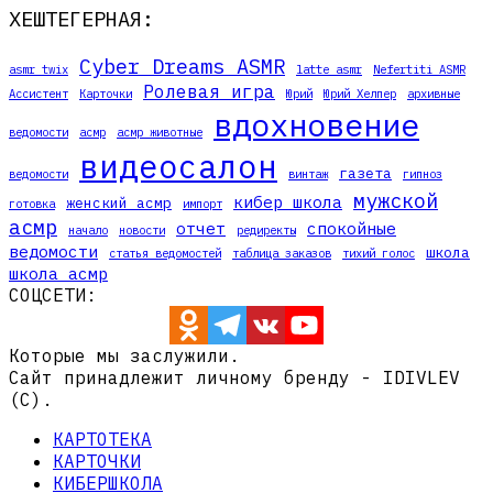
ХЕШТЕГЕРНАЯ:
Cyber Dreams ASMR
asmr twix
latte asmr
Nefertiti ASMR
Ролевая игра
Ассистент
Карточки
Юрий
Юрий Хелпер
архивные
вдохновение
ведомости
асмр
асмр животные
видеосалон
газета
ведомости
винтаж
гипноз
мужской
кибер школа
женский асмр
готовка
импорт
асмр
отчет
спокойные
начало
новости
редиректы
ведомости
школа
статья ведомостей
таблица заказов
тихий голос
школа асмр
СОЦСЕТИ:
Которые мы заслужили.
Сайт принадлежит личному бренду - IDIVLEV
(C).
КАРТОТЕКА
КАРТОЧКИ
КИБЕРШКОЛА