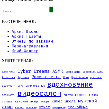
БЫСТРОЕ МЕНЮ:
Архив Школы
Архив Газеты
Отчеты по заказам
Перенаправления
Юрий Хелпер
ХЕШТЕГЕРНАЯ:
Cyber Dreams ASMR
asmr twix
latte asmr
Nefertiti ASMR
Ролевая игра
Ассистент
Карточки
Юрий
Юрий Хелпер
архивные
вдохновение
ведомости
асмр
асмр животные
видеосалон
газета
ведомости
винтаж
гипноз
мужской
кибер школа
женский асмр
готовка
импорт
асмр
отчет
спокойные
начало
новости
редиректы