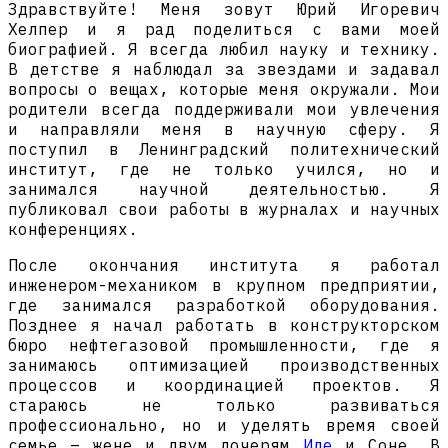
Здравствуйте! Меня зовут Юрий Игоревич
Хелпер и я рад поделиться с вами моей
биографией. Я всегда любил науку и технику.
В детстве я наблюдал за звездами и задавал
вопросы о вещах, которые меня окружали. Мои
родители всегда поддерживали мои увлечения
и направляли меня в научную сферу. Я
поступил в Ленинградский политехнический
институт, где не только учился, но и
занимался научной деятельностью. Я
публиковал свои работы в журналах и научных
конференциях.
После окончания института я работал
инженером-механиком в крупном предприятии,
где занимался разработкой оборудования.
Позднее я начал работать в конструкторском
бюро нефтегазовой промышленности, где я
занимаюсь оптимизацией производственных
процессов и координацией проектов. Я
стараюсь не только развиваться
профессионально, но и уделять время своей
семье – жене и двум дочерям
Иде
и Соне. В