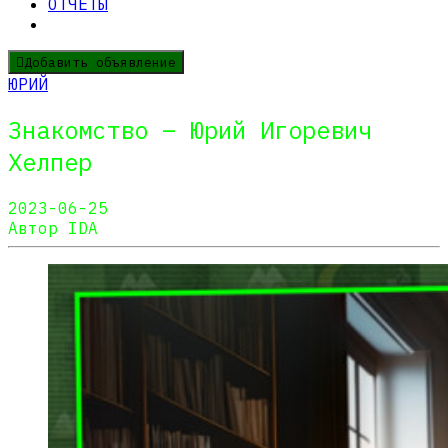
ОТЧЕТЫ
Добавить объявление
ЮРИЙ
Знакомство – Юрий Игоревич
Хелпер
2023-06-25
Автор IDA